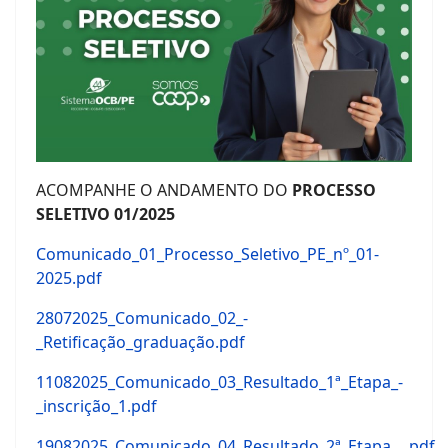
ACOMPANHE O ANDAMENTO DO
PROCESSO
SELETIVO 01/2025
Comunicado_01_Processo_Seletivo_PE_nº_01-
2025.pdf
28072025_Comunicado_02_-
_Retificação_graduação.pdf
11082025_Comunicado_03_Resultado_1ª_Etapa_-
_inscrição_1.pdf
19082025_Comunicado_04_Resultado_2ª_Etapa__.pdf