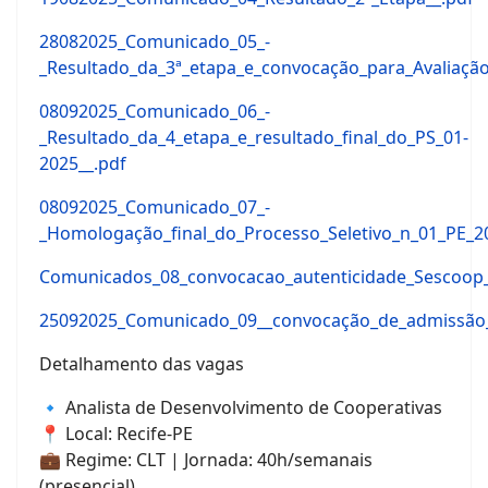
28082025_Comunicado_05_-
_Resultado_da_3ª_etapa_e_convocação_para_Avaliaçã
08092025_Comunicado_06_-
_Resultado_da_4_etapa_e_resultado_final_do_PS_01-
2025__.pdf
08092025_Comunicado_07_-
_Homologação_final_do_Processo_Seletivo_n_01_PE_2
Comunicados_08_convocacao_autenticidade_Sescoop
25092025_Comunicado_09__convocação_de_admissão
Detalhamento das vagas
🔹 Analista de Desenvolvimento de Cooperativas
📍 Local: Recife-PE
💼 Regime: CLT | Jornada: 40h/semanais
(presencial)