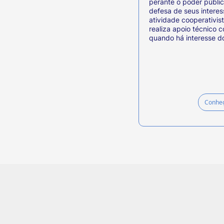
perante o poder públic
defesa de seus intere
atividade cooperativis
realiza apoio técnico 
quando há interesse d
Conheç