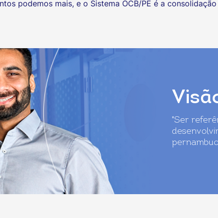
juntos podemos mais, e o Sistema OCB/PE é a consolidação 
Visã
"Ser refer
desenvolvi
pernambuc