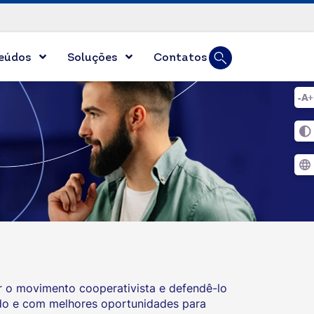
Busca
eúdos
Soluções
Contatos
Digite duas ou mai
 o movimento cooperativista e defendê-lo
ado e com melhores oportunidades para