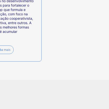
ca no desenvolvimento
 para fortalecer o
op que formula e
ação, com foco na
cação cooperativista,
iva, entre outros. A
s melhores formas
 é acumular
iba mais