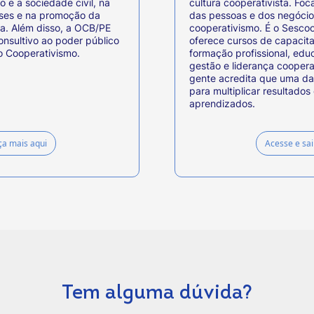
o e a sociedade civil, na
cultura cooperativista. Fo
sses e na promoção da
das pessoas e dos negócios
ta. Além disso, a OCB/PE
cooperativismo. É o Sesco
consultivo ao poder público
oferece cursos de capacit
o Cooperativismo.
formação profissional, edu
gestão e liderança cooperat
gente acredita que uma da
para multiplicar resultados
aprendizados.
a mais aqui
Acesse e sa
Tem alguma dúvida?