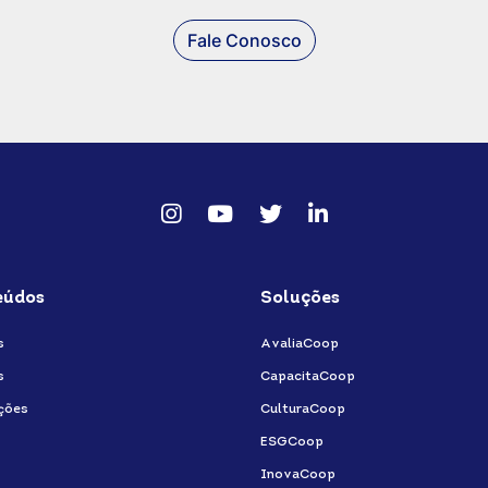
Fale Conosco
Instagram
Youtube
twitter
Linkedin
eúdos
Soluções
s
AvaliaCoop
s
CapacitaCoop
ções
CulturaCoop
ESGCoop
InovaCoop