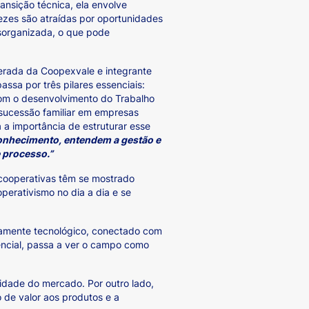
nsição técnica, ela envolve
ezes são atraídas por oportunidades
sorganizada, o que pode
perada da Coopexvale e integrante
sa por três pilares essenciais:
com o desenvolvimento do Trabalho
sucessão familiar em empresas
 a importância de estruturar esse
onhecimento, entendem a gestão e
 processo.”
 cooperativas têm se mostrado
erativismo no dia a dia e se
ltamente tecnológico, conectado com
encial, passa a ver o campo como
lidade do mercado. Por outro lado,
de valor aos produtos e a