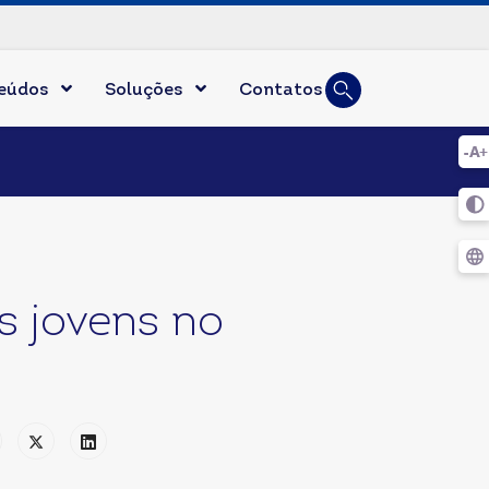
Busca
eúdos
Soluções
Contatos
Digite duas ou mai
s jovens no