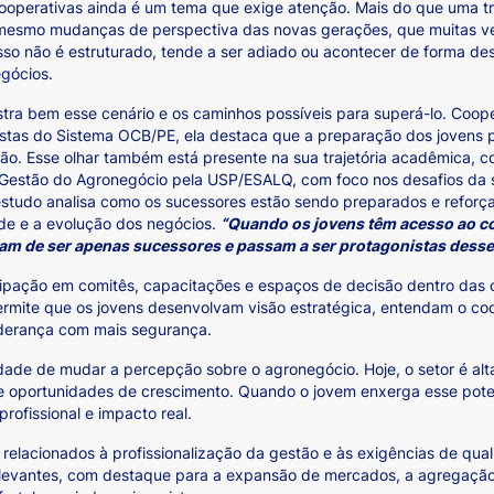
operativas ainda é um tema que exige atenção. Mais do que uma tra
té mesmo mudanças de perspectiva das novas gerações, que muitas v
so não é estruturado, tende a ser adiado ou acontecer de forma de
gócios.
lustra bem esse cenário e os caminhos possíveis para superá-lo. Coo
tas do Sistema OCB/PE, ela destaca que a preparação dos jovens pas
ão. Esse olhar também está presente na sua trajetória acadêmica, 
estão do Agronegócio pela USP/ESALQ, com foco nos desafios da 
estudo analisa como os sucessores estão sendo preparados e reforça
ade e a evolução dos negócios.
“Quando os jovens têm acesso ao c
xam de ser apenas sucessores e passam a ser protagonistas desse
ticipação em comitês, capacitações e espaços de decisão dentro das
rmite que os jovens desenvolvam visão estratégica, entendam o coop
iderança com mais segurança.
dade de mudar a percepção sobre o agronegócio. Hoje, o setor é a
de oportunidades de crescimento. Quando o jovem enxerga esse pot
rofissional e impacto real.
relacionados à profissionalização da gestão e às exigências de qua
elevantes, com destaque para a expansão de mercados, a agregação 