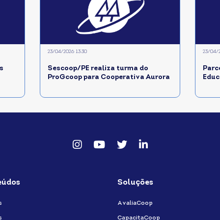
23/04/2026 13:30
23/04/
s
Sescoop/PE realiza turma do
Parc
ProGcoop para Cooperativa Aurora
Educ
Instagram
Youtube
twitter
Linkedin
eúdos
Soluções
s
AvaliaCoop
s
CapacitaCoop