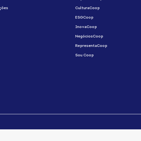
ções
CulturaCoop
ESGCoop
InovaCoop
NegóciosCoop
RepresentaCoop
Sou Coop
SISTEMA OCB © TODOS OS DIREITOS RESERVADOS.