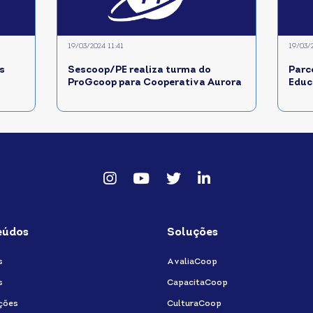
19/03/2024 11:41
19/03/
s
Sescoop/PE realiza turma do
Parc
ProGcoop para Cooperativa Aurora
Educ
Instagram
Youtube
twitter
Linkedin
eúdos
Soluções
s
AvaliaCoop
s
CapacitaCoop
ções
CulturaCoop