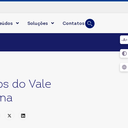
Busca
eúdos
Soluções
Contatos
Digite duas ou mai
s do Vale
ina